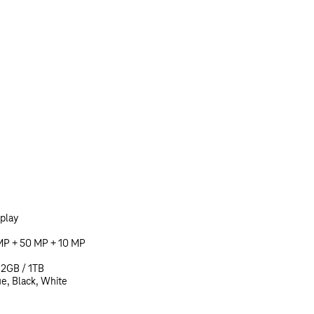
play
MP + 50 MP + 10 MP
12GB / 1TB
ue, Black, White