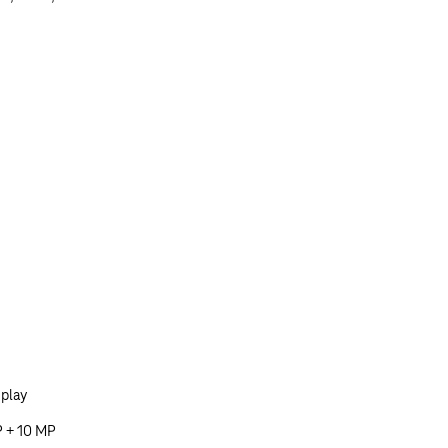
play
P + 10 MP