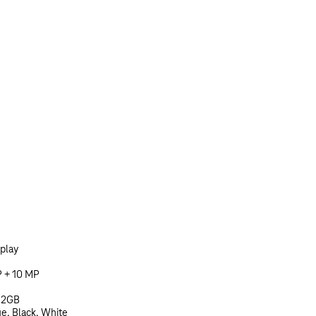
play
P + 10 MP
512GB
ue, Black, White